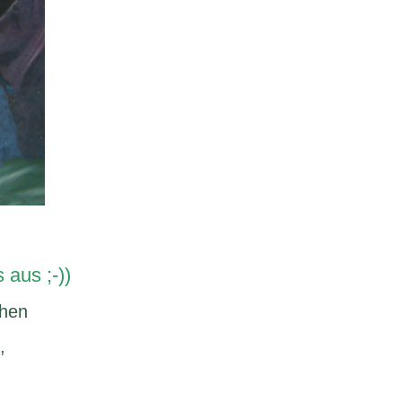
aus ;-))
ssehen
,