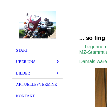
... so fing
... bego
nnen 
START
MZ-Stammti
Damals waren
ÜBER UNS
BILDER
AKTUELLES/TERMINE
KONTAKT